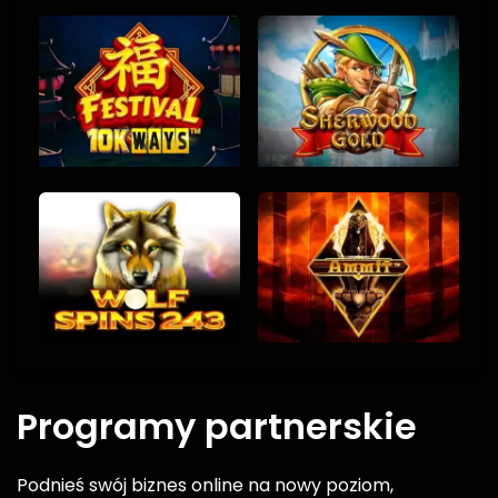
Programy partnerskie
Podnieś swój biznes online na nowy poziom,