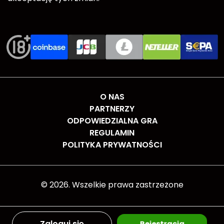
O NAS
PARTNERZY
ODPOWIEDZIALNA GRA
REGULAMIN
POLITYKA PRYWATNOŚCI
©
2026
. Wszelkie prawa zastrzeżone
Zaloguj się
Rejestracja